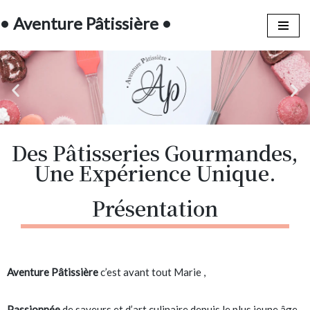
• Aventure Pâtissière •
Aller
au
contenu
Des Pâtisseries Gourmandes,
Une Expérience Unique.
Présentation
Aventure Pâtissière
c’est avant tout Marie ,
Passionnée
de saveurs et d’art culinaire depuis le plus jeune âge,